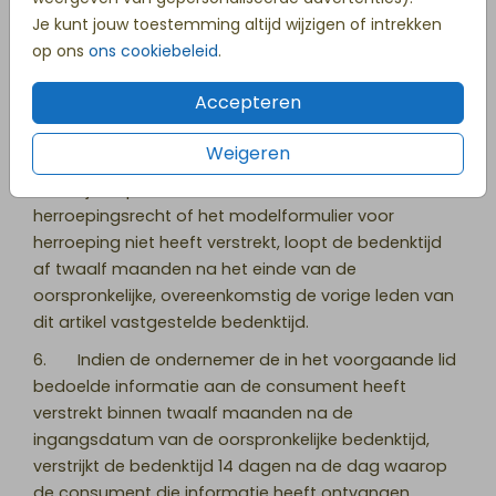
4. De in lid 3 genoemde bedenktijd gaat in op de
Je kunt jouw toestemming altijd wijzigen of intrekken
dag die volgt op het sluiten van de overeenkomst.
op ons
ons cookiebeleid
.
Verlengde bedenktijd voor producten, diensten en
digitale inhoud die niet op een materiële drager is
Accepteren
geleverd bij niet informeren over herroepingsrecht:
Weigeren
5. Indien de ondernemer de consument de
wettelijk verplichte informatie over het
herroepingsrecht of het modelformulier voor
herroeping niet heeft verstrekt, loopt de bedenktijd
af twaalf maanden na het einde van de
oorspronkelijke, overeenkomstig de vorige leden van
dit artikel vastgestelde bedenktijd.
6. Indien de ondernemer de in het voorgaande lid
bedoelde informatie aan de consument heeft
verstrekt binnen twaalf maanden na de
ingangsdatum van de oorspronkelijke bedenktijd,
verstrijkt de bedenktijd 14 dagen na de dag waarop
de consument die informatie heeft ontvangen.