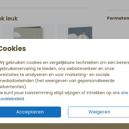
zien!
ok leuk
Formaten 
Cookies
Wij gebruiken cookies en vergelijkbare technieken om een beter
gebruikerservaring te bieden, ons websiteverkeer en onze
prestaties te analyseren en voor marketing- en sociale
mediadoeleinden (het weergeven van gepersonaliseerde
advertenties).
Je kunt jouw toestemming altijd wijzigen of intrekken op ons
ons
Eerste proefdruk gratis
cookiebeleid
.
tje
Met code KLEINWONDER
Accepteren
Weigeren