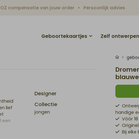
O2 compensatie van jouw order
Persoonlijk advies
Geboortekaartjes
Zelf ontwerpe
geboo
Dromer
blauwe
Designer
htheid
Collectie
Ontwerp
n lief
jongen
handige ed
et
Vóór 18
l een
Origine
n
Bij elke
ip: