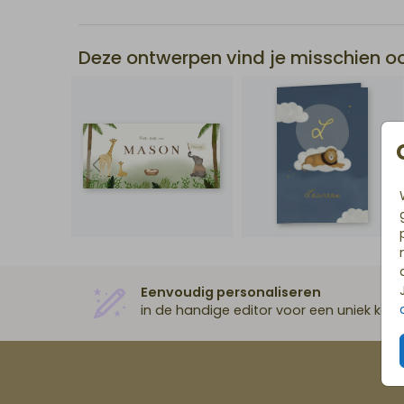
bestel een proefdruk om dit kaartje in het echt te 
Hulp nodig? Wij staan voor je klaar!
Deze ontwerpen vind je misschien o
Eenvoudig personaliseren
in de handige editor voor een uniek kaar