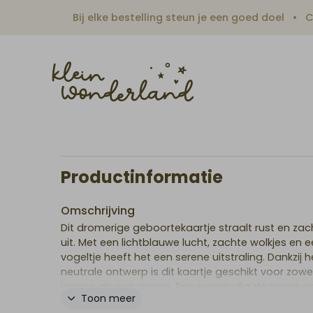
Bij elke bestelling steun je een goed doel
C
Productinformatie
Omschrijving
Dit dromerige geboortekaartje straalt rust en zac
uit. Met een lichtblauwe lucht, zachte wolkjes en ee
vogeltje heeft het een serene uitstraling. Dankzij h
neutrale ontwerp is dit kaartje geschikt voor zowe
jongen als een meisje. Pas eenvoudig de naam e
Toon meer
gegevens aan in onze gebruiksvriendelijke editor. T