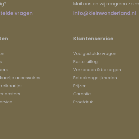
ig?
Mail ons en wij reageren z.s.m
telde vragen
info@kleinwonderland.nl
ten
Klantenservice
en
Veelgestelde vragen
s
Bestel uitleg
kers
Verzenden & bezorgen
kaartje accessoires
Betaalmogelijkheden
relkaartjes
Prijzen
r posters
Garantie
ervice
Proefdruk