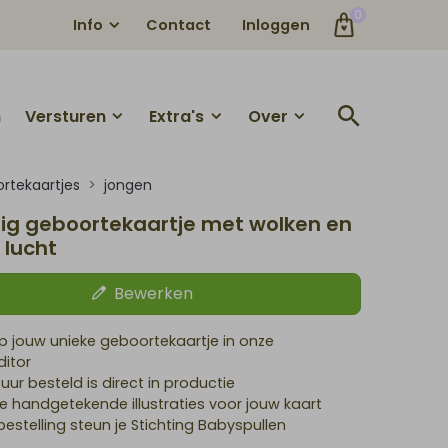
0
Info
Contact
Inloggen
n
Versturen
Extra's
Over
rtekaartjes
jongen
ig geboortekaartje met wolken en
 lucht
Bewerken
 jouw unieke geboortekaartje in onze
itor
 uur besteld is direct in productie
le handgetekende illustraties voor jouw kaart
 bestelling steun je Stichting Babyspullen