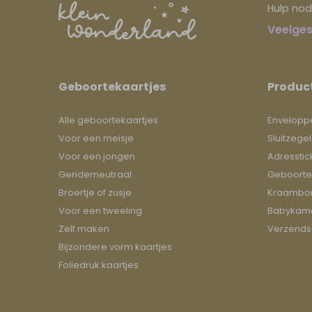
Hulp nod
Veelges
Geboortekaartjes
Produc
Alle geboortekaartjes
Envelopp
Voor een meisje
Sluitzegel
Voor een jongen
Adresstic
Genderneutraal
Geboorte
Broertje of zusje
Kraambor
Voor een tweeling
Babykame
Zelf maken
Verzends
Bijzondere vorm kaartjes
Foliedruk kaartjes