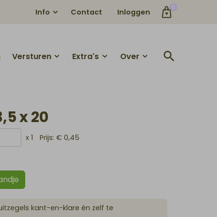
0
Info
Contact
Inloggen
n
Versturen
Extra's
Over
3,5 x 20
x 1
Prijs:
€ 0,45
andje
sluitzegels kant-en-klare én zelf te