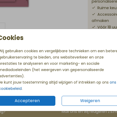
personaliser
Ruime keuz
Accessoir
afmaken
Vóór 18 uu
Cookies
Wij gebruiken cookies en vergelijkbare technieken om een beter
Prijs:
€ 0,
gebruikerservaring te bieden, ons websiteverkeer en onze
prestaties te analyseren en voor marketing- en sociale
mediadoeleinden (het weergeven van gepersonaliseerde
Eerste proefdruk gratis
advertenties).
tje
Met code KLEINWONDER
Je kunt jouw toestemming altijd wijzigen of intrekken op ons
ons
cookiebeleid
.
Accepteren
Weigeren
ig?
Mail ons en wij reageren z.s.m