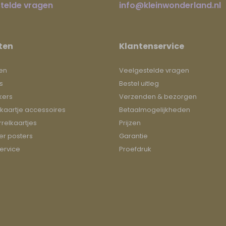
telde vragen
info@kleinwonderland.nl
ten
Klantenservice
en
Veelgestelde vragen
s
Bestel uitleg
kers
Verzenden & bezorgen
kaartje accessoires
Betaalmogelijkheden
relkaartjes
Prijzen
r posters
Garantie
ervice
Proefdruk