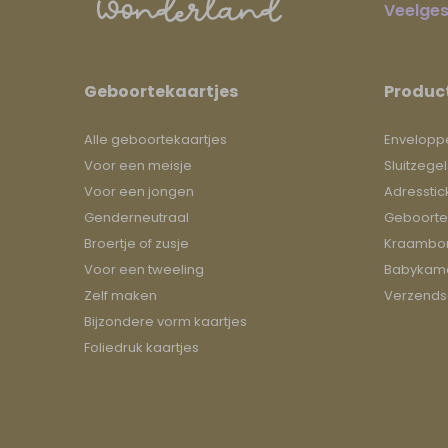
Veelges
Geboortekaartjes
Produc
Alle geboortekaartjes
Envelopp
Voor een meisje
Sluitzegel
Voor een jongen
Adresstic
Genderneutraal
Geboorte
Broertje of zusje
Kraambor
Voor een tweeling
Babykame
Zelf maken
Verzends
Bijzondere vorm kaartjes
Foliedruk kaartjes