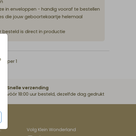
en
e in enveloppen - handig vooraf te bestellen
es die jouw geboortekaartje helemaal
r besteld is direct in productie
e
45
per 1
Snelle verzending
vóór 18:00 uur besteld, dezelfde dag gedrukt
.
Volg Klein Wonderland