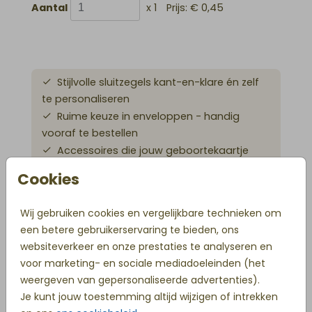
Aantal
x 1
Prijs:
€ 0,45
Stijlvolle sluitzegels kant-en-klare én zelf
te personaliseren
Ruime keuze in enveloppen - handig
vooraf te bestellen
Accessoires die jouw geboortekaartje
helemaal afmaken
Cookies
Vóór 18 uur besteld is direct in productie
Wij gebruiken cookies en vergelijkbare technieken om
een betere gebruikerservaring te bieden, ons
OMSCHRIJVING
websiteverkeer en onze prestaties te analyseren en
blauwgrijs 22 x 11
voor marketing- en sociale mediadoeleinden (het
weergeven van gepersonaliseerde advertenties).
Prijs:
€ 0,45
per 1
Je kunt jouw toestemming altijd wijzigen of intrekken