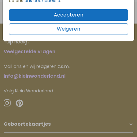
op ons
ons cookiebeleid
.
Eenvoudig personaliseren
Accepteren
Weigeren
Hulp nodig?
Veelgestelde vragen
Mail ons en wij reageren z.s.m.
info@kleinwonderland.nl
Volg Klein Wonderland
Geboortekaartjes