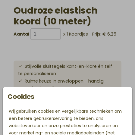
Oudroze elastisch
koord (10 meter)
Aantal
x 1 Koordjes
Prijs:
€ 6,25
Stijlvolle sluitzegels kant-en-klare én zelf
te personaliseren
Ruime keuze in enveloppen - handig
vooraf te bestellen
Cookies
Accessoires die jouw geboortekaartje
helemaal afmaken
Vóór 18 uur besteld is direct in productie
Wij gebruiken cookies en vergelijkbare technieken om
een betere gebruikerservaring te bieden, ons
websiteverkeer en onze prestaties te analyseren en
voor marketing- en sociale mediadoeleinden (het