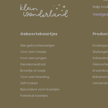
Hulp nod
Veelges
Geboortekaartjes
Produc
Alle geboortekaartjes
Envelopp
Voor een meisje
Sluitzegel
Voor een jongen
Adresstic
Genderneutraal
Geboorte
Broertje of zusje
Kraambor
Voor een tweeling
Babykame
Zelf maken
Verzends
Bijzondere vorm kaartjes
Foliedruk kaartjes