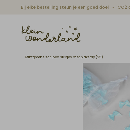
Bij elke bestelling steun je een goed doel
CO2 c
Mintgroene satijnen strikjes met plakstrip (25)