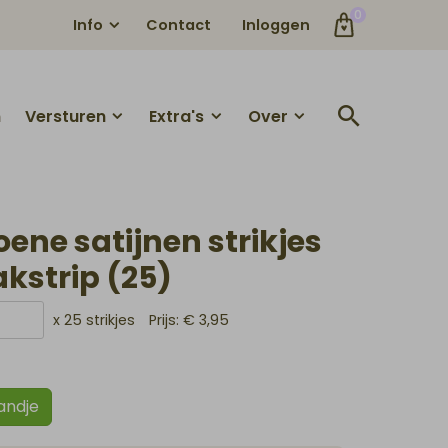
0
Info
Contact
Inloggen
n
Versturen
Extra's
Over
ene satijnen strikjes
kstrip (25)
x 25 strikjes
Prijs:
€ 3,95
andje