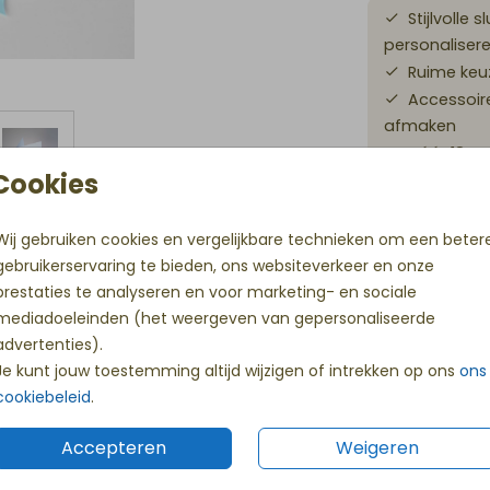
Stijlvolle 
personaliser
Ruime keuz
Accessoir
afmaken
Vóór 18 uu
Cookies
Wij gebruiken cookies en vergelijkbare technieken om een beter
Prijs:
€ 3,9
gebruikerservaring te bieden, ons websiteverkeer en onze
tripje voor op een geboortekaart. In elk
prestaties te analyseren en voor marketing- en sociale
mediadoeleinden (het weergeven van gepersonaliseerde
advertenties).
Eerste proefdruk gratis
Je kunt jouw toestemming altijd wijzigen of intrekken op ons
ons
tje
Met code KLEINWONDER
cookiebeleid
.
Accepteren
Weigeren