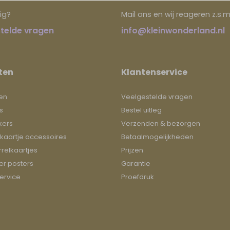
ig?
Mail ons en wij reageren z.s.m
telde vragen
info@kleinwonderland.nl
ten
Klantenservice
en
Veelgestelde vragen
s
Bestel uitleg
kers
Verzenden & bezorgen
kaartje accessoires
Betaalmogelijkheden
relkaartjes
Prijzen
r posters
Garantie
ervice
Proefdruk