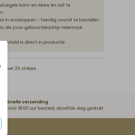
sluitzegels kant-en-klare én zelf te
en
e in enveloppen - handig vooraf te bestellen
es die jouw geboortekaartje helemaal
r besteld is direct in productie
e
5
per 25 strikjes
Snelle verzending
vóór 18:00 uur besteld, dezelfde dag gedrukt