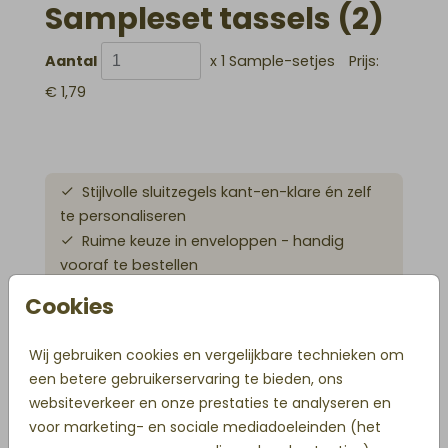
Sampleset tassels (2)
Aantal
x 1 Sample-setjes
Prijs:
€ 1,79
Stijlvolle sluitzegels kant-en-klare én zelf
te personaliseren
Ruime keuze in enveloppen - handig
vooraf te bestellen
Accessoires die jouw geboortekaartje
Cookies
helemaal afmaken
Vóór 18 uur besteld is direct in productie
Wij gebruiken cookies en vergelijkbare technieken om
een betere gebruikerservaring te bieden, ons
websiteverkeer en onze prestaties te analyseren en
OMSCHRIJVING
voor marketing- en sociale mediadoeleinden (het
Sampleset van twee kleuren tassels: bruin en